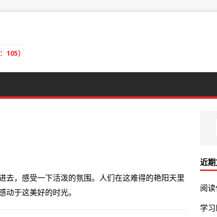
：105）
近期
进去，感受一下活泼的氛围。人们在这难得的艳阳天里
阅读
感动于这美好的时光。
学习