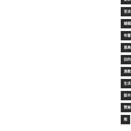
圣洁
婚姻
布雷
恩典
旧约
清教
生活
股市
赞美
雨