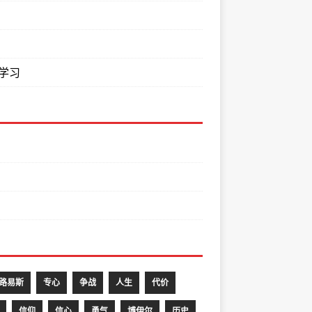
学习
S.路易斯
专心
争战
人生
代价
信仰
信心
勇气
博伊尔
历史