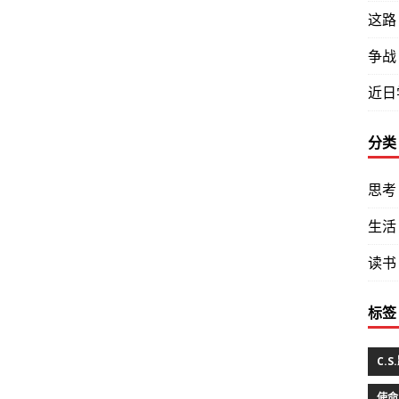
这路
争战
近日
分类
思考
生活
读书
标签
C.
使命