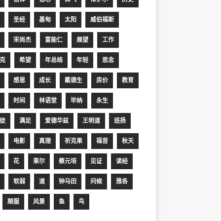
圣经
基甸
太阳
威伯福斯
宋尚杰
富能仁
展望
工作
克
希望
年总结
年轻
思念
感恩
成长
戴德生
房价
教育
时间
林语堂
毕纳
永生
徒
满足
爱德华兹
王明道
班扬
电影
真理
祈克果
福音
秋天
花
莱尔
蔡元培
见证
读经
软弱
道
钟马田
问候
雅各
顺服
风景
鱼
鸟