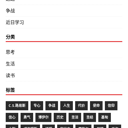
争战
近日学习
分类
思考
生活
读书
标签
C.S.路易斯
专心
争战
人生
代价
使命
信仰
信心
勇气
博伊尔
历史
圣洁
圣经
基甸