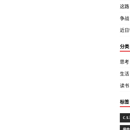
这路
争战
近日
分类
思考
生活
读书
标签
C.
使命