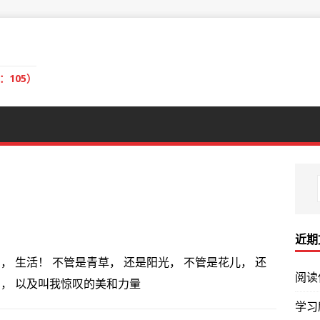
：105）
近期
 生活！ 不管是青草， 还是阳光， 不管是花儿， 还
阅读
， 以及叫我惊叹的美和力量
学习