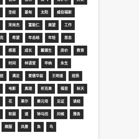
圣经
基甸
太阳
威伯福斯
宋尚杰
富能仁
展望
工作
克
希望
年总结
年轻
思念
感恩
成长
戴德生
房价
教育
时间
林语堂
毕纳
永生
徒
满足
爱德华兹
王明道
班扬
电影
真理
祈克果
福音
秋天
花
莱尔
蔡元培
见证
读经
软弱
道
钟马田
问候
雅各
顺服
风景
鱼
鸟