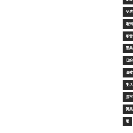
圣洁
婚姻
布雷
恩典
旧约
清教
生活
股市
赞美
雨