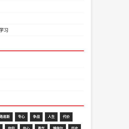
学习
S.路易斯
专心
争战
人生
代价
信仰
信心
勇气
博伊尔
历史