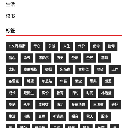
生活
读书
标签
C.S.路易斯
专心
争战
人生
代价
使命
信仰
信心
勇气
博伊尔
历史
圣洁
圣经
基甸
太阳
威伯福斯
婚姻
宋尚杰
富能仁
展望
工作
布雷克
希望
年总结
年轻
思念
恩典
感恩
成长
戴德生
房价
教育
旧约
时间
林语堂
毕纳
永生
清教徒
满足
爱德华兹
王明道
班扬
生活
电影
真理
祈克果
福音
秋天
股市