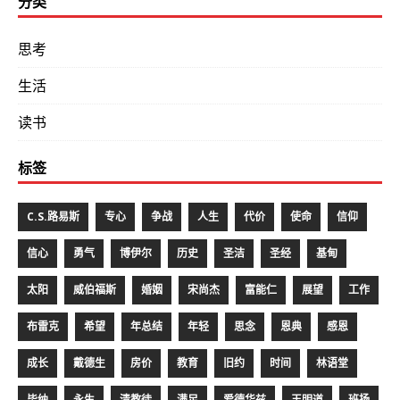
分类
思考
生活
读书
标签
C.S.路易斯
专心
争战
人生
代价
使命
信仰
信心
勇气
博伊尔
历史
圣洁
圣经
基甸
太阳
威伯福斯
婚姻
宋尚杰
富能仁
展望
工作
布雷克
希望
年总结
年轻
思念
恩典
感恩
成长
戴德生
房价
教育
旧约
时间
林语堂
毕纳
永生
清教徒
满足
爱德华兹
王明道
班扬